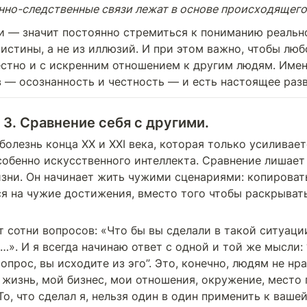
нно-следственные связи лежат в основе происходящего
и — значит постоянно стремиться к пониманию реально
истины, а не из иллюзий. И при этом важно, чтобы люб
стно и с искренним отношением к другим людям. Имен
в — осознанность и честность — и есть настоящее разв
3. Сравнение себя с другими.
олезнь конца XX и XXI века, которая только усиливает
собенно искусственного интеллекта. Сравнение лишает 
зни. Он начинает жить чужими сценариями: копировать
я на чужие достижения, вместо того чтобы раскрывать
т сотни вопросов: «Что бы вы сделали в такой ситуации
…». И я всегда начинаю ответ с одной и той же мысли: “
опрос, вы исходите из эго”. Это, конечно, людям не нра
я жизнь, мой бизнес, мои отношения, окружение, место
То, что сделал я, нельзя один в один применить к вашей