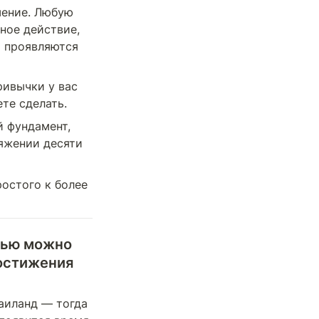
ение. Любую 
ое действие, 
 проявляются 
ивычки у вас 
те сделать.
 фундамент, 
яжении десяти 
остого к более 
нью можно 
остижения 
аиланд — тогда 