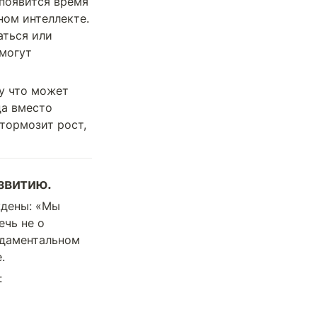
появится время 
ом интеллекте. 
ться или 
могут 
у что может 
а вместо 
ормозит рост, 
звитию.
дены: «Мы 
чь не о 
ндаментальном 
.
: