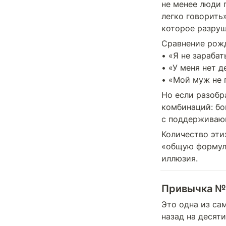
не менее люди 
легко говорить»
которое разруш
Сравнение рожд
• «Я не зарабат
• «У меня нет д
• «Мой муж не 
Но если разобр
комбинаций: бог
с поддерживающ
Количество эти
«общую формулу
иллюзия.
Привычка № 
Это одна из са
назад на десяти