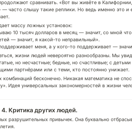
продолжают сравнивать. «Вот вы живёте в Калифорнии,
 — часто слышу такие реплики. Но ведь именно это и е
ает.
ает массу ложных установок:

ываю 10 тысяч долларов в месяц — значит, со мной что-
етей — значит, я какой-то неправильный».

поддерживает меня, а у кого-то поддерживает — значит
аться, жизни людей невероятно разнообразны. Мы увид
атые, но несчастные; бедные, но счастливые; с детьми 
ими партнёрами или с теми, кто постоянно унижает.
х комбинаций бесконечно. Никакая математика не спос
». Идея универсальных закономерностей в жизни чело
4. Критика других людей.
мых разрушительных привычек. Она буквально отбрасыв
летия.