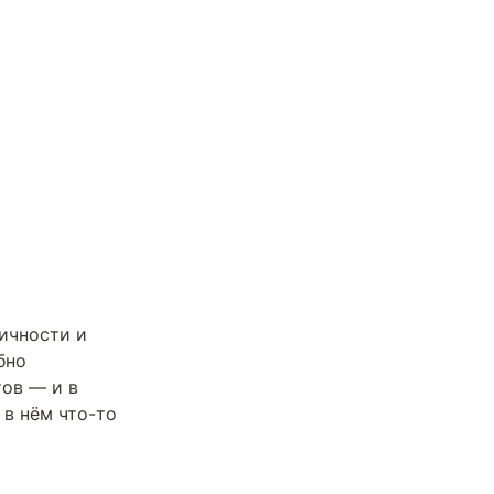
ичности и 
но 
ов — и в 
в нём что-то 