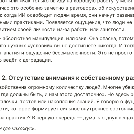
во» или «Как только выйду на хорошую работу, у меня 
йчас это особенно заметно в разговорах об искусственн
: когда ИИ освободит людям время, они начнут развива
ными практиками. Появляется ощущение, что люди не 
витием своей личности из-за работы или занятости. 
— абсолютная манипуляция, иллюзия. Она опасна, потом
что нужных «условий» вы не достигнете никогда. И тогд
т апатия и ощущение бессмысленности. Это не просто т
о ведёт к деградации.
2. Отсутствие внимания к собственному ра
войственна огромному количеству людей. Многие убеж
где должны быть, и нам этого достаточно». Но здесь ре
галочки, тестов или накопления знаний. Я говорю о фу
сти, которое формирует сильное внутреннее состояние
 на практике? В первую очередь — думать о двух вещах
и где нахожусь.