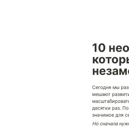
10 не
котор
незам
Сегодня мы раз
мешают развити
масштабировать
десятки раз. П
значимое для с
Но сначала нуж