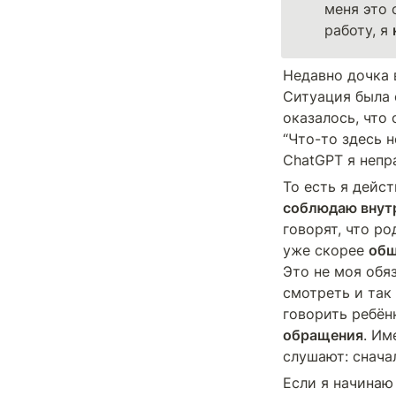
меня это 
работу, я 
Недавно дочка в
Ситуация была с
оказалось, что 
“Что-то здесь н
ChatGPT я непр
То есть я дейст
соблюдаю внут
говорят, что р
уже скорее 
общ
Это не моя обяз
смотреть и так 
говорить ребёнк
обращения
. Им
слушают: снача
Если я начинаю