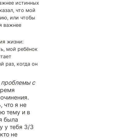
ажнее истинных 
азал, что мой 
ию, или чтобы 
я важнее 
я жизни: 
ь, мой ребёнок 
тает 
 раз, когда он 
 проблемы с 
ремя 
очинения. 
что я не 
ю тему и в 
 была 
 у тебя 3/3 
то не 