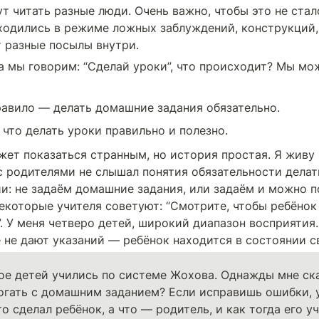
т читать разные люди. Очень важно, чтобы это не стал
ходились в режиме ложных заблуждений, конструкций, 
 разные посылы внутри. 
а мы говорим: “Сделай уроки”, что происходит? Мы мо
авило — делать домашние задания обязательно.
 что делать уроки правильно и полезно.
жет показаться странным, но история простая. Я живу в
с родителями не слышал понятия обязательности делать
и: не задаём домашние задания, или задаём и можно п
Некоторые учителя советуют: “Смотрите, чтобы ребёнок
”. У меня четверо детей, широкий диапазон восприятия.
 не дают указаний — ребёнок находится в состоянии с
ое детей учились по системе Жохова. Однажды мне ска
гать с домашним заданием? Если исправишь ошибки, у
то сделал ребёнок, а что — родитель, и как тогда его уч