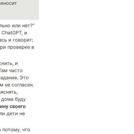
иносит 
ьно или нет?” 
ChatGPT, и 
сь и говорит: 
ри проверке в 
, как ребёнку правильно объяснить, и 
Там часто 
адание. Это 
м не согласен. 
снять, 
 дома буду 
ину своего 
ли дети не 
потому, что 