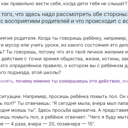
 как правильно вести себя, когда дети тебя не слышат?
того, что здесь надо рассмотреть обе стороны: 
с восприятием родителей и что происходит с в
иятия родителя. Когда ты говоришь ребёнку, например, 
ти мусор или учить уроки, из какого состояния это дел
ь? Ты говоришь, потому что это твоё личное желание и
 действие с точки зрения общества, жизни, истины, зак
 это определённое правило, о котором вы с ребёнком д
ого подъезда, этой школы?
онять, 
почему именно ты совершаешь это действие
, и
ситуации. Например, просишь ребёнка помыть пол. Он с
ь пол?” Ты отвечаешь: “Я сегодня мыла, вчера мыл папа,
одня моешь ты”. Здесь просьба адекватна. А представи
ишь помыть пол, а ребёнок отвечает: “Чего я буду мыть
я — 4 раза, вчера — 20, позавчера — 15”. 