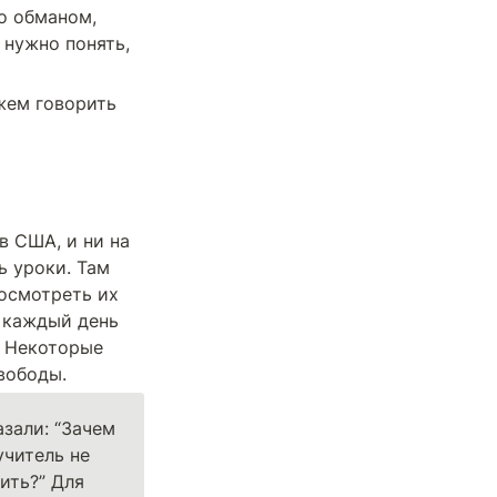
о обманом, 
нужно понять, 
жем говорить 
 США, и ни на 
 уроки. Там 
осмотреть их 
 каждый день 
 Некоторые 
вободы. 
зали: “Зачем 
читель не 
ить?” Для 