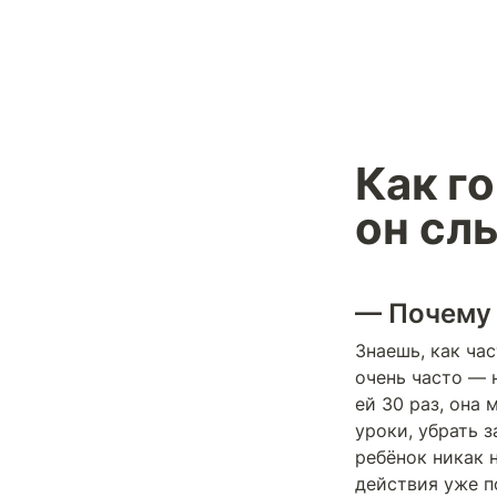
Как го
он сл
— Почему 
Знаешь, как час
очень часто — 
ей 30 раз, она 
уроки, убрать з
ребёнок никак н
действия уже п