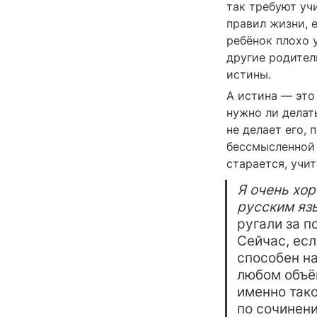
так требуют уч
правил жизни, е
ребёнок плохо 
другие родител
истины.
А истина — это 
нужно ли делат
не делает его, 
бессмысленной т
старается, учит
Я очень хор
русским язы
ругали за п
Сейчас, есл
способен на
любом объём
именно тако
по сочинени