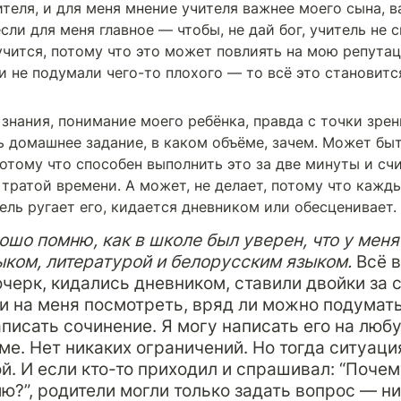
ителя, и для меня мнение учителя важнее моего сына, в
сли для меня главное — чтобы, не дай бог, учитель не ск
учится, потому что это может повлиять на мою репутац
и не подумали чего-то плохого — то всё это становитс
знания, понимание моего ребёнка, правда с точки зрени
ь домашнее задание, в каком объёме, зачем. Может быт
потому что способен выполнить это за две минуты и счи
ратой времени. А может, не делает, потому что каждый
ель ругает его, кидается дневником или обесценивает.
ошо помню, как в школе был уверен, что у меня
ком, литературой и белорусским языком. 
Всё в
очерк, кидались дневником, ставили двойки за с
и на меня посмотреть, вряд ли можно подумать, 
писать сочинение. Я могу написать его на любу
е. Нет никаких ограничений. Но тогда ситуация
й. И если кто-то приходил и спрашивал: “Почему
ю?”, родители могли только задать вопрос — ник