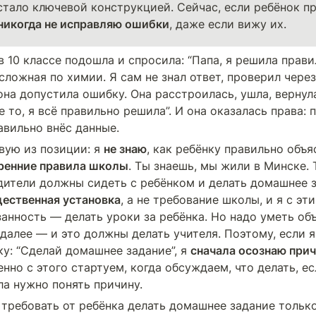
стало ключевой конструкцией. Сейчас, если ребёнок пр
никогда не исправляю ошибки
, даже если вижу их.
 10 классе подошла и спросила: “Папа, я решила правил
ложная по химии. Я сам не знал ответ, проверил через 
она допустила ошибку. Она расстроилась, ушла, вернула
е то, я всё правильно решила”. И она оказалась права: п
авильно внёс данные. 
вую из позиции: я 
не знаю
ренние правила школы
. Ты знаешь, мы жили в Минске. 
одители должны сидеть с ребёнком и делать домашнее з
ественная установка
, а не требование школы, и я с эти
анность — делать уроки за ребёнка. Но надо уметь объя
далее — и это должны делать учителя. Поэтому, если я
у: “Сделай домашнее задание”, я 
сначала осознаю прич
енно с этого стартуем, когда обсуждаем, что делать, ес
ла нужно понять причину.
 требовать от ребёнка делать домашнее задание только 