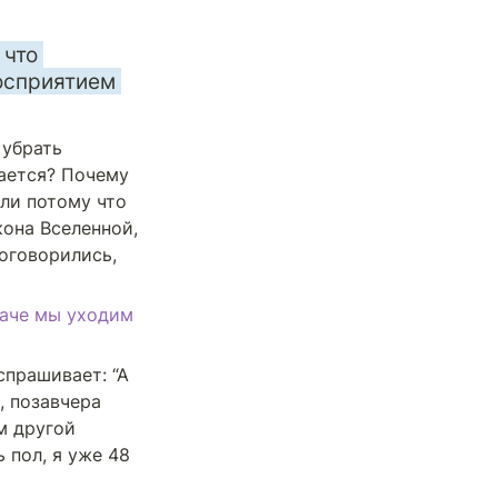
что 
осприятием 
убрать 
ается? Почему 
ли потому что 
она Вселенной, 
оговорились, 
наче мы уходим 
прашивает: “А 
 позавчера 
м другой 
 пол, я уже 48 