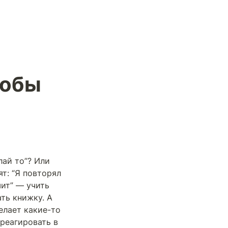
обы 
ай то”? Или 
: “Я повторял 
ит” — учить 
ть книжку. А 
елает какие-то 
реагировать в 