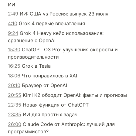
ИИ
2:49
 ИИ: США vs Россия: выпуск 23 июля
4:10
 Grok 4 первые впечатления
9:24
 Grok 4 Heavy кейс использования: 
сравнение с OpenAI
15:30
 ChatGPT O3 Pro: улучшения скорости и 
производительности
16:25
 Grok в Tesla
18:06
 Что понравилось в XAI
20:10
 Браузер от OpenAI
20:55
 Kimi K2 обходит OpenAI: факты и прогнозы
22:35
 Новая функция от ChatGPT
23:35
 ИИ для простых задач
26:00
 Claude Code от Anthropic: лучший для 
программистов?