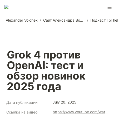
Alexander Volchek
/
Сайт Александра Волчека
/
Подкаст ToTh
Grok 4 против 
OpenAI: тест и 
обзор новинок 
2025 года
July 20, 2025
Дата публикации
https://www.youtube.com/watch?v=xgfqRg0QW9k
Ссылка на видео