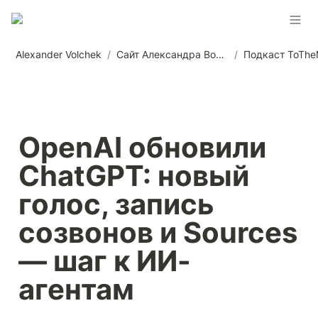
Alexander Volchek
/
Сайт Александра Волчека
/
Подкаст ToTh
OpenAI обновили 
ChatGPT: новый 
голос, запись 
созвонов и Sources 
— шаг к ИИ-
агентам