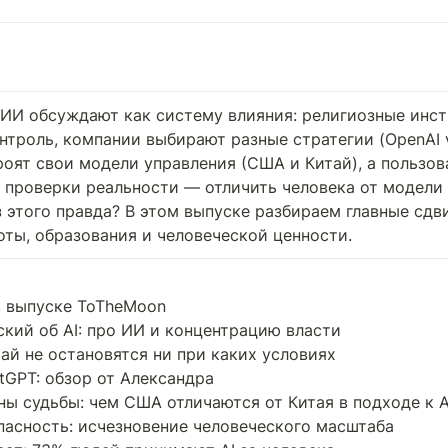
 ИИ обсуждают как систему влияния: религиозные инст
нтроль, компании выбирают разные стратегии (OpenAI vs
роят свои модели управления (США и Китай), а пользов
 проверки реальности — отличить человека от модели 
 этого правда? В этом выпуске разбираем главные сдвиг
оты, образования и человеческой ценности.
в выпуске ToTheMoon

кий об AI: про ИИ и концентрацию власти

ай не остановятся ни при каких условиях

tGPT: обзор от Александра

ны судьбы: чем США отличаются от Китая в подходе к AI
опасность: исчезновение человеческого масштаба
