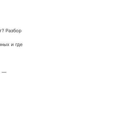
? Разбор 
ных и где 
— Маск проиграл OpenAI, но в суде вскрылось то, о чем молчали 11 лет — 