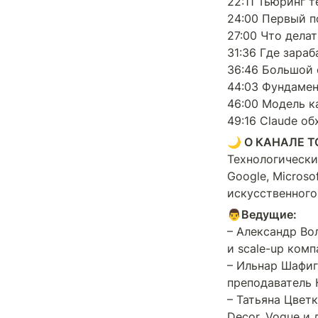
22:11 Тьюринг т
24:00 Первый п
27:00 Что делат
31:36 Где зараб
36:46 Большой с
44:03 Фундамен
46:00 Модель к
49:16 Claude об
🌙 О КАНАЛЕ 
Технологические
Google, Microso
искусственного
– Александр Вол
и scale-up комп
– Ильнар Шафигу
преподаватель К
– Татьяна Цветк
Decor, Vogue и 