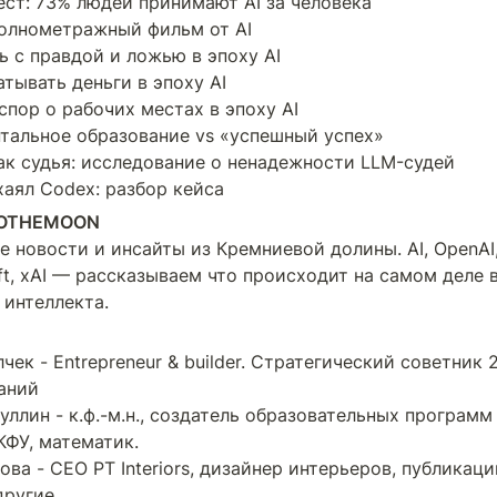
ест: 73% людей принимают AI за человека

олнометражный фильм от AI

ь с правдой и ложью в эпоху AI

атывать деньги в эпоху AI

пор о рабочих местах в эпоху AI

тальное образование vs «успешный успех»

ак судья: исследование о ненадежности LLM-судей

хаял Codex: разбор кейса
TOTHEMOON
 новости и инсайты из Кремниевой долины. AI, OpenAI, 
ft, xAI — рассказываем что происходит на самом деле в
 интеллекта.
чек - Entrepreneur & builder. Стратегический советник 
аний

ллин - к.ф.-м.н., создатель образовательных программ в
ФУ, математик.

ова - CEO PT Interiors, дизайнер интерьеров, публикации 
другие.