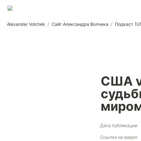
Alexander Volchek
/
Сайт Александра Волчека
/
Подкаст To
США v
судьбы
миро
Дата публикации
Ссылка на видео