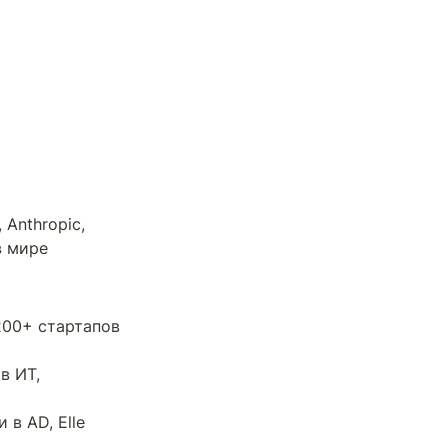
Anthropic, 
 мире 
200+ стартапов 
 ИТ, 
в AD, Elle 