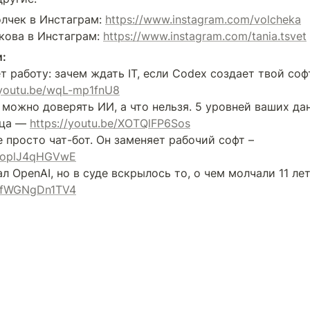
лчек в Инстаграм: 
https://www.instagram.com/volcheka
кова в Инстаграм: 
https://www.instagram.com/tania.tsvet
:
 работу: зачем ждать IT, если Codex создает твой софт
/youtu.be/wqL-mp1fnU8
о можно доверять ИИ, а что нельзя. 5 уровней ваших дан
ца — 
https://youtu.be/XOTQlFP6Sos
— ИИ больше не просто чат-бот. Он заменяет рабочий софт – 
e/oplJ4qHGVwE
e/fWGNgDn1TV4