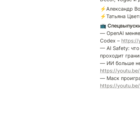
⚡️Александр Во
⚡️Татьяна Цвет
📺 Спецвыпуски
— OpenAI меняет
Codex – 
https:/
— AI Safety: чт
проходит грани
https://youtu.b
https://youtu.b