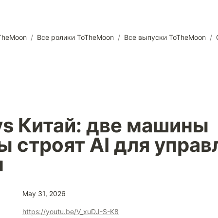
TheMoon
/
Все ролики ToTheMoon
/
Все выпуски ToTheMoon
/
s Китай: две машины 
 строят AI для управл
м
May 31, 2026
https://youtu.be/V_xuDJ-S-K8