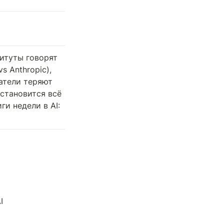
итуты говорят 
 Anthropic), 
атели теряют 
становится всё 
и недели в AI: 

