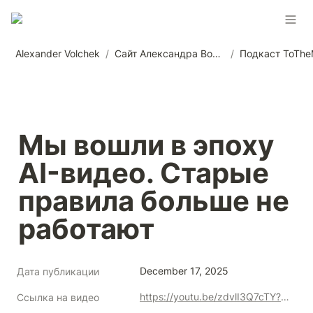
Alexander Volchek
/
Сайт Александра Волчека
/
Подкаст ToTh
Мы вошли в эпоху 
AI-видео. Старые 
правила больше не 
работают
December 17, 2025
Дата публикации
https://youtu.be/zdvlI3Q7cTY?si=BgaPHR3qNQ52hW0j
Ссылка на видео