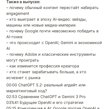
Также в выпуске:
– почему обычный контент перестаёт набирать 
engagement

– кто выиграет в эпоху AI-видео: звёзды, 
машины или новые медиа-империи

– почему Google почти невозможно победить в 
AI-гонке

– что происходит с OpenAI, Gemini и экономикой 
AI

– почему Adobe и классические инструменты 
могут проиграть

– как изменится профессия креатора

– кто станет зарабатывать больше, а кто 
исчезнет с рынка
00:00 ChatGPT 5.2: реальный апдейт или 
маркетинговый ход?

02:53 Сравнение ChatGPT и Gemini 3 Pro

03%41 Будущее OpenAI и его стратегии

05:15 Конкуренция в AI: Google против OpenAI и 