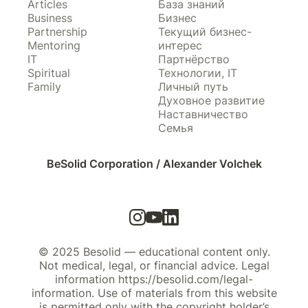
Articles
База знаний
Business
Бизнес
Partnership
Текущий бизнес-
Mentoring
интерес
IT
Партнёрство
Spiritual
Технологии, IT
Family
Личный путь
Духовное развитие
Наставничество
Семья
BeSolid Corporation / Alexander Volchek
© 2025 Besolid — educational content only.
Not medical, legal, or financial advice. Legal
information https://besolid.com/legal-
information. Use of materials from this website
is permitted only with the copyright holder’s