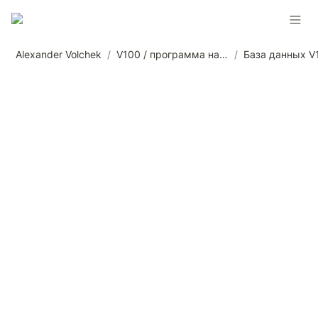
Alexander Volchek
/
V100 / программа наставничества от Александра Волчека
/
База данных V