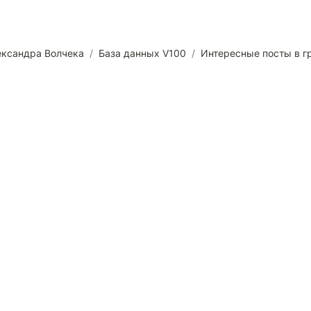
ександра Волчека
/
База данных V100
/
Интересные посты в г