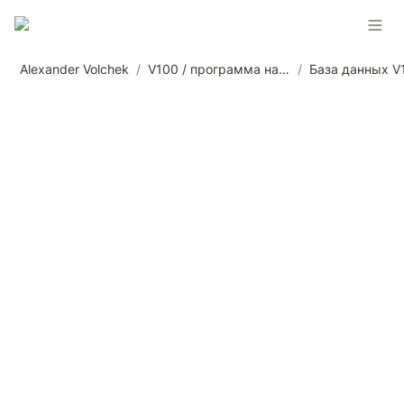
Alexander Volchek
/
V100 / программа наставничества от Александра Волчека
/
База данных V