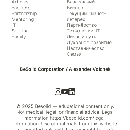
Articles
База знаний
Business
Бизнес
Partnership
Текущий бизнес-
Mentoring
интерес
IT
Партнёрство
Spiritual
Технологии, IT
Family
Личный путь
Духовное развитие
Наставничество
Семья
BeSolid Corporation / Alexander Volchek
© 2025 Besolid — educational content only.
Not medical, legal, or financial advice. Legal
information https://besolid.com/legal-
information. Use of materials from this website
is permitted only with the copyright holder’s