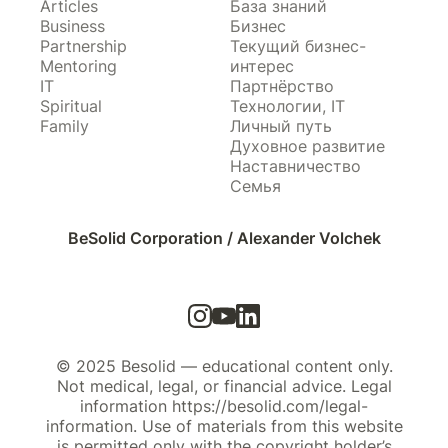
Articles
База знаний
Business
Бизнес
Partnership
Текущий бизнес-
Mentoring
интерес
IT
Партнёрство
Spiritual
Технологии, IT
Family
Личный путь
Духовное развитие
Наставничество
Семья
BeSolid Corporation / Alexander Volchek
© 2025 Besolid — educational content only.
Not medical, legal, or financial advice. Legal
information https://besolid.com/legal-
information. Use of materials from this website
is permitted only with the copyright holder’s