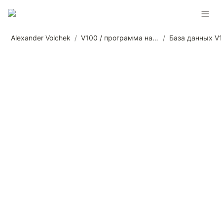
Alexander Volchek
/
V100 / программа наставничества от Александра Волчека
/
База данных V