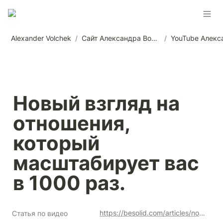
Alexander Volchek
/
Сайт Александра Волчека
/
Новый взгляд на 
отношения, 
который 
масштабирует вас 
в 1000 раз.
https://besolid.com/articles/novyj-vzglyad-na-otnosheniya-kotoryj-masshtabiruet-vas-v-1000-raz
Статья по видео