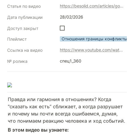
https://besolid.com/articles/govorit-pravdu-kak-est-ili-molchat-glavnaya-illyuziya-v-otnosheniyah
Статья по видео
28/02/2026
Дата публикации
Доступ закрыт
Отношения границы конфликты
Плейлист
https://www.youtube.com/watch?v=EfFGNtyOWnI
Ссылка на видео
спец1_360
№ ролика
Правда или гармония в отношениях? Когда 
"сказать как есть” сближает, а когда разрушает 
и почему мы почти всегда ошибаемся, думая, 
что понимаем реакцию человека и ход событий.
В этом видео вы узнаете: