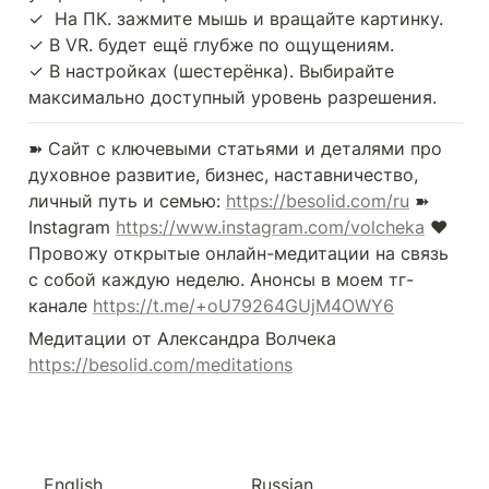
✓  На ПК. зажмите мышь и вращайте картинку.

✓ В VR. будет ещё глубже по ощущениям.

✓ В настройках (шестерёнка). Выбирайте 
максимально доступный уровень разрешения.
➽ Сайт с ключевыми статьями и деталями про 
духовное развитие, бизнес, наставничество, 
личный путь и семью: 
https://besolid.com/ru
 ➽ 
Instagram 
https://www.instagram.com/volcheka
 ❤️ 
Провожу открытые онлайн-медитации на связь 
с собой каждую неделю. Анонсы в моем тг-
канале 
https://t.me/+oU79264GUjM4OWY6
Медитации от Александра Волчека 
https://besolid.com/meditations
English
Russian