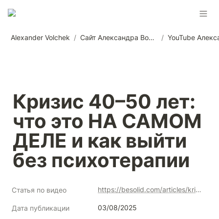
Alexander Volchek
/
Сайт Александра Волчека
/
Кризис 40–50 лет: 
что это НА САМОМ 
ДЕЛЕ и как выйти 
без психотерапии
https://besolid.com/articles/krizis-4050-let-chto-eto-na-samom-dele-i-kak-vyjti-bez-psihoterapii
Статья по видео
03/08/2025
Дата публикации