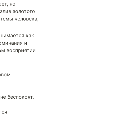
т, но 
лив золотого 
темы человека, 
нимается как 
оминания и 
ом восприятии 
вом 
е беспокоят.

ся 