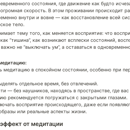
евременного состояния, где движение как будто исчезае
огромная скорость. В этом проживании происходит раз
еменно внутри и вовне — как восстановление всей сис
ское тело.
имает тему того, как меняется восприятие: что воспри
 как “тишина”, как возникают всплески состояний, восп
 важно не “выключать ум”, а оставаться в одновременн
 медитацию:
ь медитацию в спокойном состоянии, особенно при пер
делять отдельное время, без отвлечений.

и — без наушников, находясь в пространстве, где вас н
цию рекомендуется погружаться с закрытыми глазами.

лючать восприятие происходящего, даже если появляют
образы или реальные аспекты жизни.
 эффект от медитации