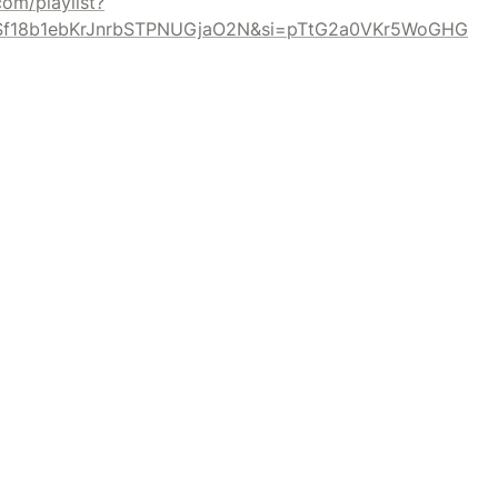
com/playlist?
CSf18b1ebKrJnrbSTPNUGjaO2N&si=pTtG2a0VKr5WoGHG
BeSolid Corporation / Alexander Volchek
English
Russian
Home
Главная