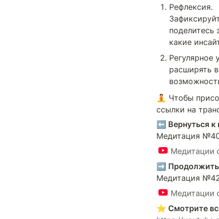
Рефлексия.

Зафиксируйт
поделитесь 
какие инсай
Регулярное 
расширять в
возможность
🧘 Чтобы присо
ссылки на тран
⬅️ Вернуться к
Медитация №40.
Медитации 
➡️ Продолжить
Медитация №42.
Медитации 
⭐️ Смотрите вс