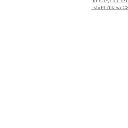
https://youtube.
list=PL7bkfwp