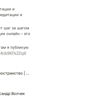
тации и 
едитации и 
т шаг за шагом 
и онлайн – это 
там я публикую 
ug4rjb9KFkZDg6
 Александр Волчек
сандр Волчек