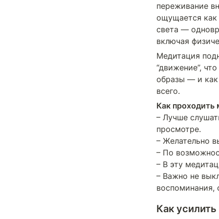
переживание вн
ощущается как 
света — одновр
включая физиче
Медитация подн
“движение”, что
образы — и как
всего.
Как проходить
– Лучше слушат
просмотре.

– Желательно вы
– По возможност
– В эту медита
– Важно не вык
воспоминания, 
Как усилить