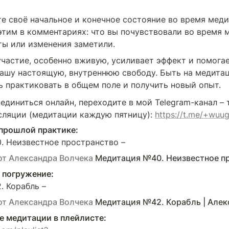
е своё начальное и конечное состояние во время меди
этим в комментариях: что вы почувствовали во время м
ты или изменения заметили.
участие, особенно вживую, усиливает эффект и помогае
ашу настоящую, внутреннюю свободу. Быть на медитаци
 практиковать в общем поле и получить новый опыт.
единиться онлайн, переходите в мой Telegram-канал – 
сляции (медитации каждую пятницу): 
https://t.me/+wu
 прошлой практике:
 Неизвестное пространство – 
от Александра Волчека
Медитация №40. Неизвестное пространство |
 погружение:
 Корабль – 
от Александра Волчека
Медитация №42. Корабль | Алек
е медитации в плейлисте: