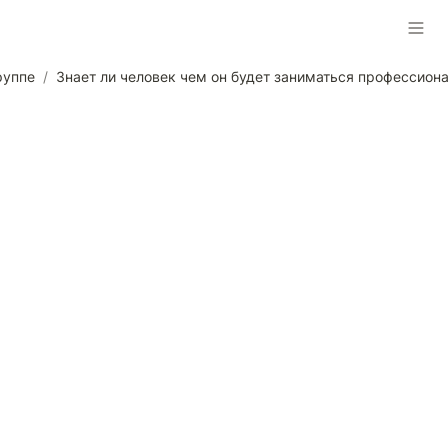
руппе
/