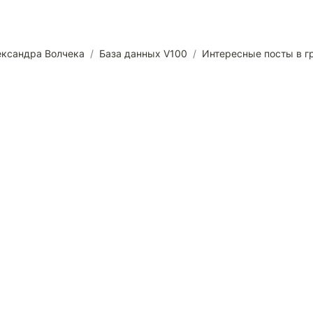
ександра Волчека
/
База данных V100
/
Интересные посты в г